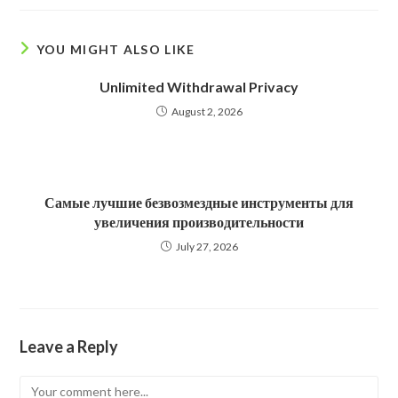
YOU MIGHT ALSO LIKE
Unlimited Withdrawal Privacy
August 2, 2026
Самые лучшие безвозмездные инструменты для
увеличения производительности
July 27, 2026
Leave a Reply