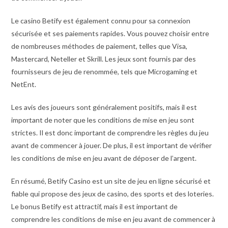
Le casino Betify est également connu pour sa connexion
sécurisée et ses paiements rapides. Vous pouvez choisir entre
de nombreuses méthodes de paiement, telles que Visa,
Mastercard, Neteller et Skrill. Les jeux sont fournis par des
fournisseurs de jeu de renommée, tels que Microgaming et
NetEnt.
Les avis des joueurs sont généralement positifs, mais il est
important de noter que les conditions de mise en jeu sont
strictes. Il est donc important de comprendre les règles du jeu
avant de commencer à jouer. De plus, il est important de vérifier
les conditions de mise en jeu avant de déposer de l’argent.
En résumé, Betify Casino est un site de jeu en ligne sécurisé et
fiable qui propose des jeux de casino, des sports et des loteries.
Le bonus Betify est attractif, mais il est important de
comprendre les conditions de mise en jeu avant de commencer à