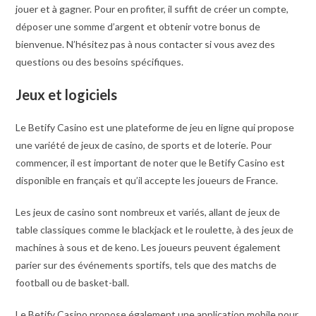
jouer et à gagner. Pour en profiter, il suffit de créer un compte,
déposer une somme d’argent et obtenir votre bonus de
bienvenue. N’hésitez pas à nous contacter si vous avez des
questions ou des besoins spécifiques.
Jeux et logiciels
Le Betify Casino est une plateforme de jeu en ligne qui propose
une variété de jeux de casino, de sports et de loterie. Pour
commencer, il est important de noter que le Betify Casino est
disponible en français et qu’il accepte les joueurs de France.
Les jeux de casino sont nombreux et variés, allant de jeux de
table classiques comme le blackjack et le roulette, à des jeux de
machines à sous et de keno. Les joueurs peuvent également
parier sur des événements sportifs, tels que des matchs de
football ou de basket-ball.
Le Betify Casino propose également une application mobile pour