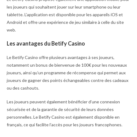
les joueurs qui souhaitent jouer sur leur smartphone ou leur
tablette. L’application est disponible pour les appareils iOS et
Android et offre une expérience de jeu similaire à celle du site
web.
Les avantages du Betify Casino
Le Betify Casino offre plusieurs avantages à ses joueurs,
notamment un bonus de bienvenue de 100€ pour les nouveaux
joueurs, ainsi qu’un programme de récompense qui permet aux
joueurs de gagner des points échangeables contre des cadeaux
ou des cashouts.
Les joueurs peuvent également bénéficier d’une connexion
sécurisée et de la garantie de sécurité de leurs données
personnelles. Le Betify Casino est également disponible en
français, ce qui facilite l’accès pour les joueurs francophones.