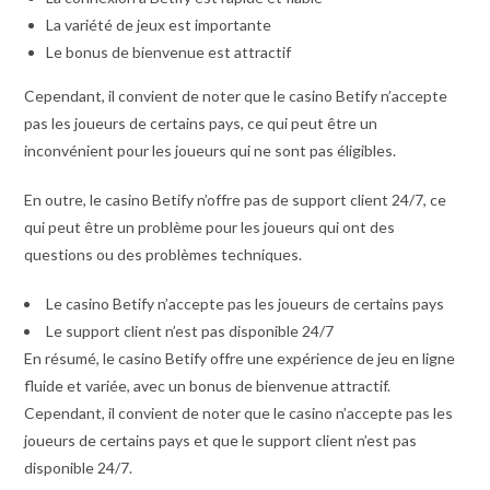
La variété de jeux est importante
Le bonus de bienvenue est attractif
Cependant, il convient de noter que le casino Betify n’accepte
pas les joueurs de certains pays, ce qui peut être un
inconvénient pour les joueurs qui ne sont pas éligibles.
En outre, le casino Betify n’offre pas de support client 24/7, ce
qui peut être un problème pour les joueurs qui ont des
questions ou des problèmes techniques.
Le casino Betify n’accepte pas les joueurs de certains pays
Le support client n’est pas disponible 24/7
En résumé, le casino Betify offre une expérience de jeu en ligne
fluide et variée, avec un bonus de bienvenue attractif.
Cependant, il convient de noter que le casino n’accepte pas les
joueurs de certains pays et que le support client n’est pas
disponible 24/7.