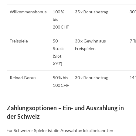
Willkommensbonus
100 %
35 x Bonusbetrag
30
bis
200 CHF
Freispiele
50
30 x Gewinn aus
7 T
Stück
Freispielen
(Slot
XYZ)
Reload‑Bonus
50 % bis
30 x Bonusbetrag
14
100 CHF
Zahlungsoptionen – Ein‑ und Auszahlung in
der Schweiz
Für Schweizer Spieler ist die Auswahl an lokal bekannten