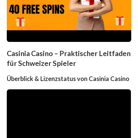
Casinia Casino – Praktischer Leitfaden
für Schweizer Spieler
Überblick & Lizenzstatus von Casinia Casino