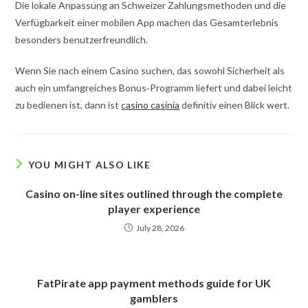
Die lokale Anpassung an Schweizer Zahlungsmethoden und die
Verfügbarkeit einer mobilen App machen das Gesamterlebnis
besonders benutzerfreundlich.
Wenn Sie nach einem Casino suchen, das sowohl Sicherheit als
auch ein umfangreiches Bonus‑Programm liefert und dabei leicht
zu bedienen ist, dann ist
casino casinia
definitiv einen Blick wert.
YOU MIGHT ALSO LIKE
Casino on-line sites outlined through the complete
player experience
July 28, 2026
FatPirate app payment methods guide for UK
gamblers