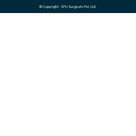
© Copyright - 2PU Surgicals Pvt. Ltd