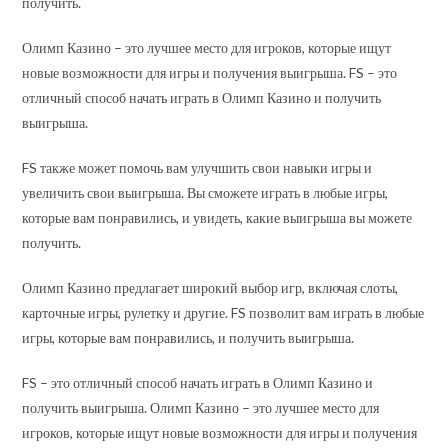
получить.
Олимп Казино – это лучшее место для игроков, которые ищут
новые возможности для игры и получения выигрыша. FS – это
отличный способ начать играть в Олимп Казино и получить
выигрыша.
FS также может помочь вам улучшить свои навыки игры и
увеличить свои выигрыша. Вы сможете играть в любые игры,
которые вам понравились, и увидеть, какие выигрыша вы можете
получить.
Олимп Казино предлагает широкий выбор игр, включая слоты,
карточные игры, рулетку и другие. FS позволит вам играть в любые
игры, которые вам понравились, и получить выигрыша.
FS – это отличный способ начать играть в Олимп Казино и
получить выигрыша. Олимп Казино – это лучшее место для
игроков, которые ищут новые возможности для игры и получения