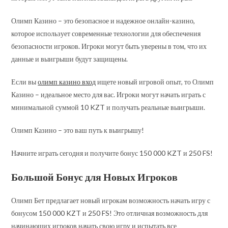
Олимп Казино – это безопасное и надежное онлайн-казино,
которое использует современные технологии для обеспечения
безопасности игроков. Игроки могут быть уверены в том, что их
данные и выигрыши будут защищены.
Если вы
олимп казино вход
ищете новый игровой опыт, то Олимп
Казино – идеальное место для вас. Игроки могут начать играть с
минимальной суммой 10 KZT и получать реальные выигрыши.
Олимп Казино – это ваш путь к выигрышу!
Начните играть сегодня и получите бонус 150 000 KZT и 250 FS!
Большой Бонус для Новых Игроков
Олимп Бет предлагает новый игрокам возможность начать игру с
бонусом 150 000 KZT и 250 FS! Это отличная возможность для
начинающих игроков начать свою игру и испытать все