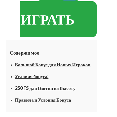
ИГРАТЬ
Содержимое
Большой Бонус для Новых Игроков
Условия бонуса:
250 FS для Взятки на Высоту
Правила и Условия Бонуса