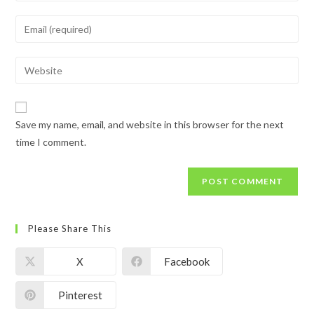
Save my name, email, and website in this browser for the next
time I comment.
Please Share This
X
Facebook
Pinterest