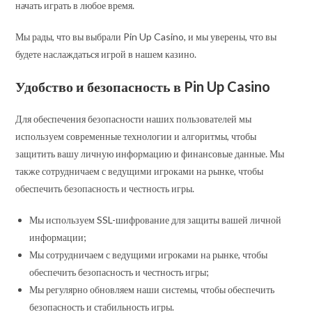
начать играть в любое время.
Мы рады, что вы выбрали Pin Up Casino, и мы уверены, что вы
будете наслаждаться игрой в нашем казино.
Удобство и безопасность в Pin Up Casino
Для обеспечения безопасности наших пользователей мы
используем современные технологии и алгоритмы, чтобы
защитить вашу личную информацию и финансовые данные. Мы
также сотрудничаем с ведущими игроками на рынке, чтобы
обеспечить безопасность и честность игры.
Мы используем SSL-шифрование для защиты вашей личной
информации;
Мы сотрудничаем с ведущими игроками на рынке, чтобы
обеспечить безопасность и честность игры;
Мы регулярно обновляем наши системы, чтобы обеспечить
безопасность и стабильность игры.