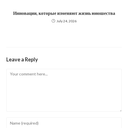
Инновации, которые изменяют жизнь юношества
July 24, 2026
Leave a Reply