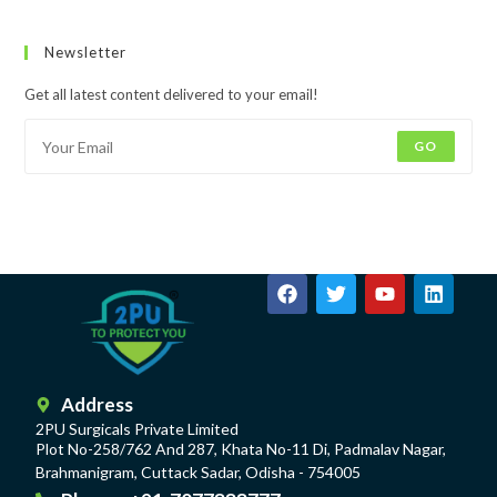
Newsletter
Get all latest content delivered to your email!
GO
Address
2PU Surgicals Private Limited
Plot No-258/762 And 287, Khata No-11 Di, Padmalav Nagar,
Brahmanigram, Cuttack Sadar, Odisha - 754005