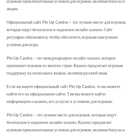
игрокам привлекательные условия для игроков, включая бонусы и
акции.
Официальный сайт Pin Up Casino – это лучшее место для игроков,
которые ищут безопасное и надежное онлайн-казино. Сайт
регулярно обновляется, чтобы обеспечить игрокам наилучшие
условия для игры.
Pin Up Casino – это международное онлайн-казино, которое
принимает игроков из многих стран. Казино предлагает игрокам
поддержку на нескольких языках, включая русский язык.
Если вы ищете официальный сайт Pin Up Casino, то вы можете
найти его на официальном сайте. Там вы можете найти
информацию о казино, его услугах и условиях для игроков.
Pin Up Casino – это лучшее место для игроков, которые ищут
безопасное и надежное онлайн-казино. Казино предлагает
игрокам привлекательные условия для игроков, включая бонусы и