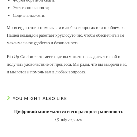
Электронная почта;
Социальные сети.
Мы всегда готовы помочь вам в любых вопросах или проблемах.
Нашей командой работает круглосуточно, чтобы обеспечить вам
максимальное удобство и безопасность.
Pin Up Casino – это место, где вы можете насладиться игрой и
получать удовольствие от процесса. Мы рады, что вы выбрали нас,
и мы готовы помочь вам в любых вопросах.
YOU MIGHT ALSO LIKE
Цифровой минимализм и его распространенность
July 29, 2026