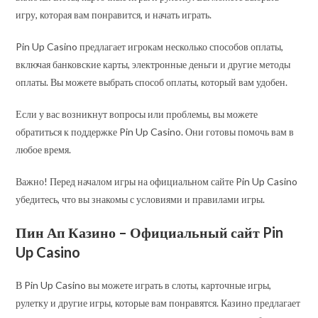
игру, которая вам понравится, и начать играть.
Pin Up Casino предлагает игрокам несколько способов оплаты,
включая банковские карты, электронные деньги и другие методы
оплаты. Вы можете выбрать способ оплаты, который вам удобен.
Если у вас возникнут вопросы или проблемы, вы можете
обратиться к поддержке Pin Up Casino. Они готовы помочь вам в
любое время.
Важно! Перед началом игры на официальном сайте Pin Up Casino
убедитесь, что вы знакомы с условиями и правилами игры.
Пин Ап Казино – Официальный сайт Pin
Up Casino
В Pin Up Casino вы можете играть в слоты, карточные игры,
рулетку и другие игры, которые вам понравятся. Казино предлагает