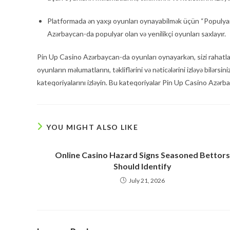
Platformada ən yaxşı oyunları oynayabilmək üçün “Populyar”
Azərbaycan-da populyar olan və yenilikçi oyunları saxlayır.
Pin Up Casino Azərbaycan-da oyunları oynayarkən, sizi rahatlaş
oyunların məlumatlarını, təkliflərini və nəticələrini izləyə bilə
kateqoriyalarını izləyin. Bu kateqoriyalar Pin Up Casino Azərba
YOU MIGHT ALSO LIKE
Online Casino Hazard Signs Seasoned Bettors
Should Identify
July 21, 2026