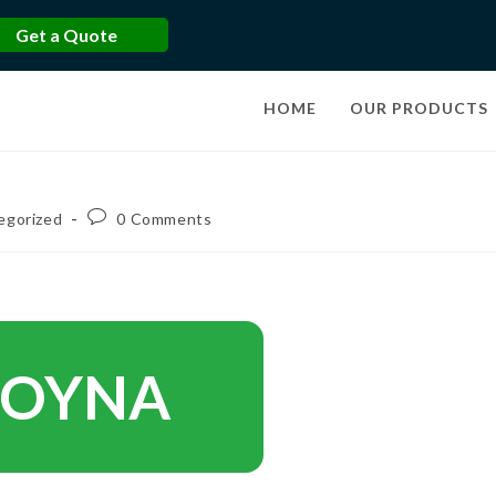
Get a Quote
HOME
OUR PRODUCTS
egorized
0 Comments
OYNA