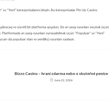
 və “Yeni” kateqoriyalarını izləyin. Bu kateqoriyalar Pin Up Casino
dıracaq və sürətli bir platforma qoşulun. Siz ən yaxşı oyunları seçmək üçün
rsiniz. Platformada ən yaxşı oyunları oynayabilmək üçün “Populyar” və “Yeni”
ycan-da populyar olan və yenilikçi oyunları saxlayır.
Bizzo Casino – hraní zdarma nebo o skutečné peníze
June 22, 2026