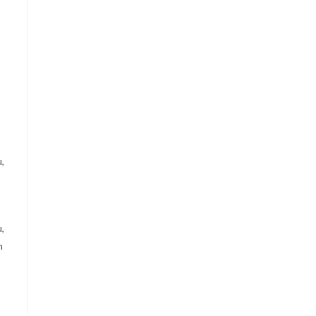
u,
u,
n