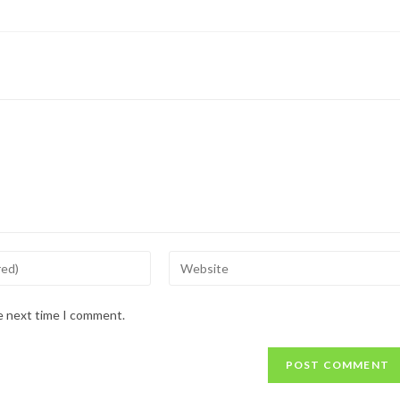
he next time I comment.