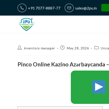
+91 7077-8887-77
sales@2pu.in
inventory manager
May 28, 2026
Unca
Pinco Online Kazino Azərbaycanda –