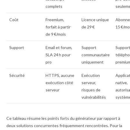
complets
seulem
Coût
Freemium,
Licence unique
Abonn
forfait à partir
de 29 €
15 €/mo
de 9 €/mois
Support
Email et forum,
Support
Suppor
SLA 24 h pour
communautaire
télépho
pro
uniquement
premiu
Sécurité
HTTPS, aucune
Exécution
Applica
exécution côté
serveur,
native,
serveur
risques de
autoris
vulnérabilités
systèm
Ce tableau résume les points forts du générateur par rapport à
deux solutions concurrentes fréquemment rencontrées. Pour la