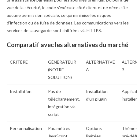
vue de la sécurité, le code s’exécute côté client et ne nécessite
aucune permission spéciale, ce qui minimise les risques
d’infection ou de fuite de données. Les communications vers les
services de sauvegarde sont chiffrées via HTTPS.
Comparatif avec les alternatives du marché
CRITÈRE
GÉNÉRATEUR
ALTERNATIVE
ALTER
(NOTRE
A
B
SOLUTION)
Installation
Pas de
Installation
Applica
téléchargement,
d’un plugin
installe
intégration via
script
Personnalisation
Paramètres
Options
Thème
JavaScript
limitées
pré‑défi